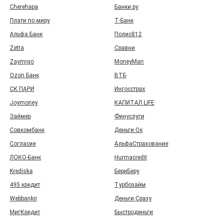
Cherehapa
Банки.ру
Плати по миру
Т‑Банк
Альфа Банк
Полис812
Zetta
Сравни
Zaymigo
MoneyMan
Ozon Банк
ВТБ
СК ПАРИ
Ингосстрах
Joymoney
КАПИТАЛ LIFE
Займер
Финуслуги
Совкомбанк
Деньги Ок
Согласие
АльфаСтрахование
ЛОКО-Банк
Hurmacredit
Krediska
БериБеру
495 кредит
Турбозайм
Webbankir
Деньги Сразу
МигКредит
Быстроденьги