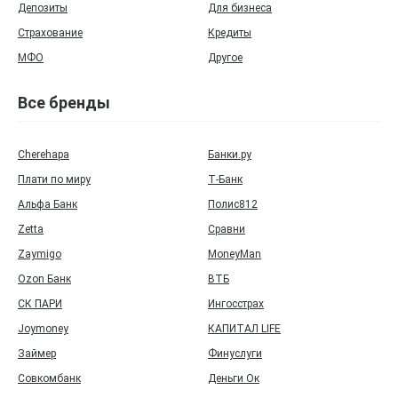
Депозиты
Для бизнеса
Страхование
Кредиты
МФО
Другое
Все бренды
Cherehapa
Банки.ру
Плати по миру
Т‑Банк
Альфа Банк
Полис812
Zetta
Сравни
Zaymigo
MoneyMan
Ozon Банк
ВТБ
СК ПАРИ
Ингосстрах
Joymoney
КАПИТАЛ LIFE
Займер
Финуслуги
Совкомбанк
Деньги Ок