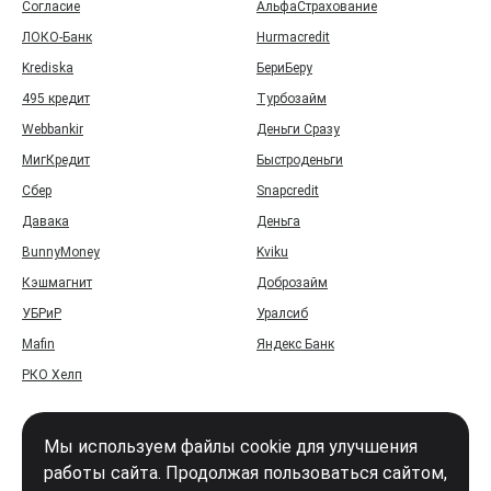
Согласие
АльфаСтрахование
ЛОКО-Банк
Hurmacredit
Krediska
БериБеру
495 кредит
Турбозайм
Webbankir
Деньги Сразу
МигКредит
Быстроденьги
Сбер
Snapcredit
Давака
Деньга
BunnyMoney
Kviku
Кэшмагнит
Доброзайм
УБРиР
Уралсиб
Mafin
Яндекс Банк
РКО Хелп
Мы используем файлы cookie для улучшения
работы сайта. Продолжая пользоваться сайтом,