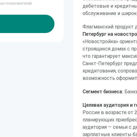
ных пользователей
дебетовые и кредитны
обслуживание и широк
Флагманский продукт 
Петербург на новостр
«Новостройка» ориенти
строящихся домах с п
что гарантирует макси
Санкт-Петербург пред
кредитования, сопрово
возможность оформить
Сегмент бизнеса:
Банки
Целевая аудитория и г
России в возрасте от 2
планирующих приобрес
аудитория — семьи с 
зарплатные клиенты ба