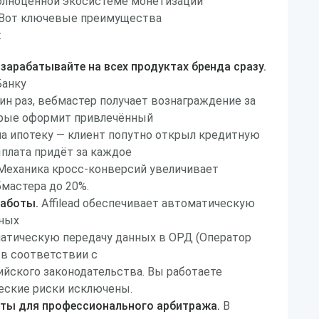
полноценной экосистеме монетизации
 Вот ключевые преимущества
:
зарабатывайте на всех продуктах бренда сразу.
Банку
ин раз, вебмастер получает вознаграждение за
орые оформит привлечённый
на ипотеку — клиент попутно открыл кредитную
ыплата придёт за каждое
Механика кросс-конверсий увеличивает
мастера до 20%.
работы.
Affilead обеспечивает автоматическую
ных
матическую передачу данных в ОРД (Оператор
 в соответствии с
йского законодательства. Вы работаете
еские риски исключены.
ты для профессионального арбитража.
В