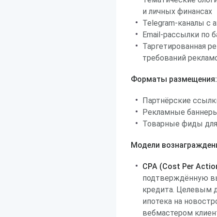
и личных финансах
Telegram-каналы с 
Email-рассылки по 
Таргетированная ре
требований рекламо
Форматы размещения:
Партнёрские ссылки
Рекламные баннеры
Товарные фиды для
Модели вознагражден
CPA (Cost Per Actio
подтверждённую вы
кредита. Целевым 
ипотека на новост
вебмастером клиен