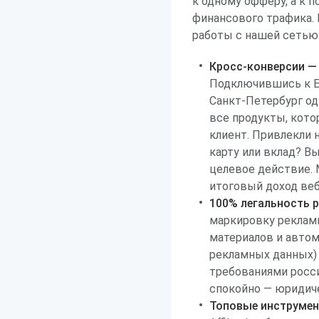
к одному офферу, а к 
финансового трафика.
работы с нашей сетью
Кросс-конверсии — 
Подключившись к 
Санкт-Петербург од
все продукты, кот
клиент. Привлекли 
карту или вклад? В
целевое действие. 
итоговый доход веб
100% легальность 
маркировку реклам
материалов и авто
рекламных данных)
требованиями росси
спокойно — юридич
Топовые инструмен