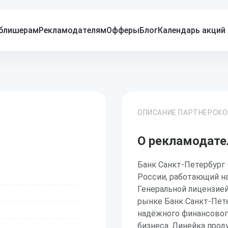
блишерам
Рекламодателям
Офферы
Блог
Календарь акций
ОПИСАНИЕ ПАРТНЕРСК
О рекламодате
Банк Санкт-Петербург 
России, работающий на
Генеральной лицензией
рынке Банк Санкт-Пет
надёжного финансового
бизнеса. Линейка прод