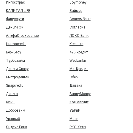
Ингосстрах
Joymoney
КАПИТАЛ LIFE
Займер
Финуслуги
Совкомбанк
Деньги Ок
Согласие
АльфаСтрахование
ЛОКО-Банк
Hurmacredit
Krediska
БериБеру
495 кредит
Турбозайм
Webbankir
Деньги Сразу
МигКредит
Быстроденьги
Сбер
Snapcredit
Давака
Деньга
BunnyMoney
Kviku
Кэшмагнит
Доброзайм
УБРиР
Уралсиб
Mafin
Яндекс Банк
РКО Хелп