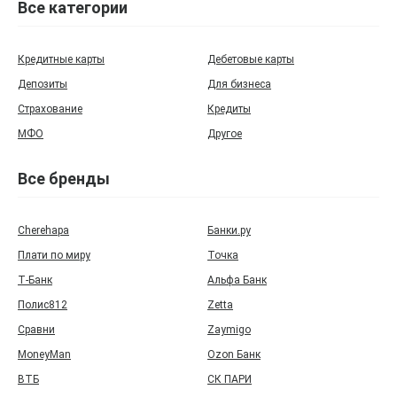
Все категории
Кредитные карты
Дебетовые карты
Депозиты
Для бизнеса
Страхование
Кредиты
МФО
Другое
Все бренды
Cherehapa
Банки.ру
Плати по миру
Точка
Т‑Банк
Альфа Банк
Полис812
Zetta
Сравни
Zaymigo
MoneyMan
Ozon Банк
ВТБ
СК ПАРИ