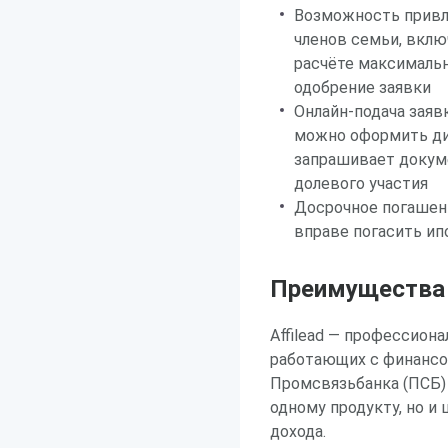
Возможность привл
членов семьи, вклю
расчёте максималь
одобрение заявки
Онлайн-подача заяв
можно оформить ди
запрашивает докуме
долевого участия
Досрочное погашен
вправе погасить ип
Преимущества р
Affilead — профессион
работающих с финанс
Промсвязьбанка (ПСБ) ч
одному продукту, но и
дохода.