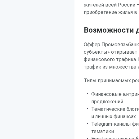
жителей всей России —
приобретение жилья в 
Возможности д
Оффер Промсвязьбанка
субъекты» открывает
финансового трафика.
трафик из множества 
Типы принимаемых рес
Финансовые витрин
предложений
Тематические блоги
и личных финансах
Telegram-каналы ф
тематики
Email-рассылки по 