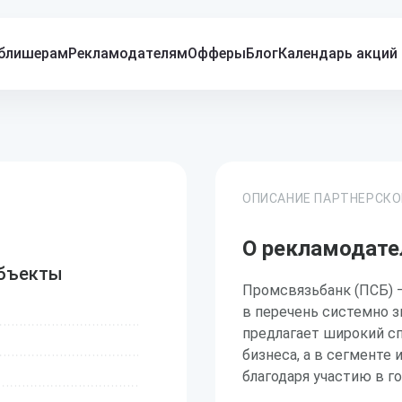
блишерам
Рекламодателям
Офферы
Блог
Календарь акций
ОПИСАНИЕ ПАРТНЕРСК
О рекламодате
убъекты
Промсвязьбанк (ПСБ) —
в перечень системно 
предлагает широкий с
бизнеса, а в сегменте
благодаря участию в 