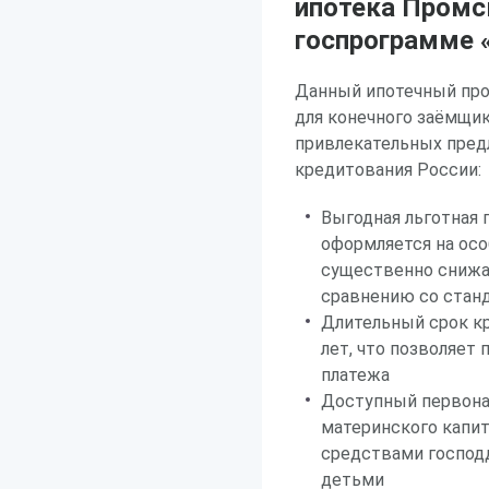
ипотека Промс
госпрограмме 
Данный ипотечный про
для конечного заёмщик
привлекательных пред
кредитования России:
Выгодная льготная 
оформляется на осо
существенно снижа
сравнению со ста
Длительный срок кр
лет, что позволяет
платежа
Доступный первона
материнского капит
средствами господд
детьми