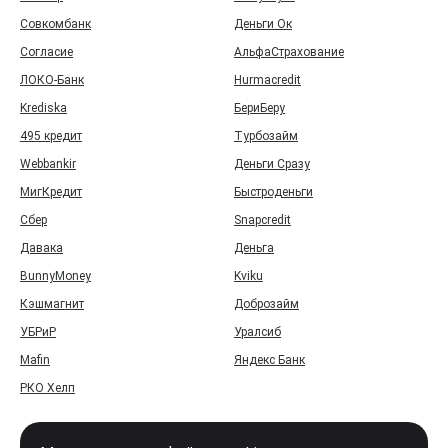
Совкомбанк
Деньги Ок
Согласие
АльфаСтрахование
ЛОКО-Банк
Hurmacredit
Krediska
БериБеру
495 кредит
Турбозайм
Webbankir
Деньги Сразу
МигКредит
Быстроденьги
Сбер
Snapcredit
Давака
Деньга
BunnyMoney
Kviku
Кэшмагнит
Доброзайм
УБРиР
Уралсиб
Mafin
Яндекс Банк
РКО Хелп