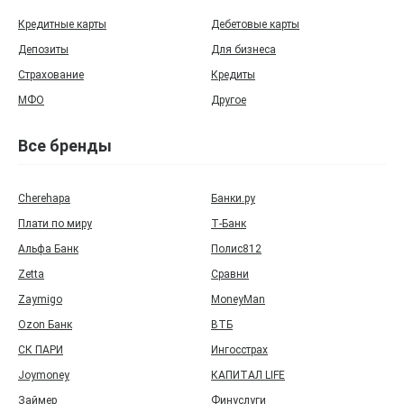
Кредитные карты
Дебетовые карты
Депозиты
Для бизнеса
Страхование
Кредиты
МФО
Другое
Все бренды
Cherehapa
Банки.ру
Плати по миру
Т‑Банк
Альфа Банк
Полис812
Zetta
Сравни
Zaymigo
MoneyMan
Ozon Банк
ВТБ
СК ПАРИ
Ингосстрах
Joymoney
КАПИТАЛ LIFE
Займер
Финуслуги