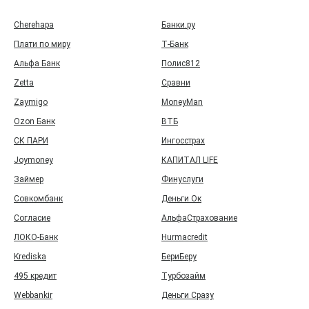
Cherehapa
Банки.ру
Плати по миру
Т‑Банк
Альфа Банк
Полис812
Zetta
Сравни
Zaymigo
MoneyMan
Ozon Банк
ВТБ
СК ПАРИ
Ингосстрах
Joymoney
КАПИТАЛ LIFE
Займер
Финуслуги
Совкомбанк
Деньги Ок
Согласие
АльфаСтрахование
ЛОКО-Банк
Hurmacredit
Krediska
БериБеру
495 кредит
Турбозайм
Webbankir
Деньги Сразу