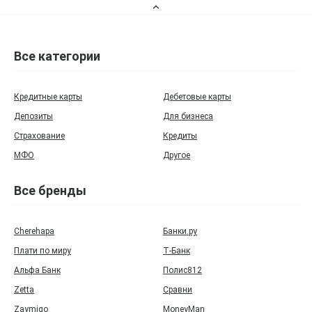
Все категории
Кредитные карты
Дебетовые карты
Депозиты
Для бизнеса
Страхование
Кредиты
МФО
Другое
Все бренды
Cherehapa
Банки.ру
Плати по миру
Т‑Банк
Альфа Банк
Полис812
Zetta
Сравни
Zaymigo
MoneyMan