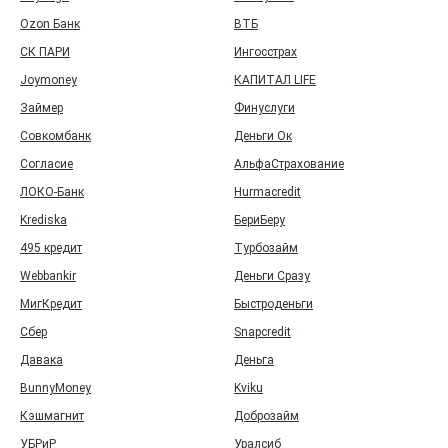
Ozon Банк
ВТБ
СК ПАРИ
Ингосстрах
Joymoney
КАПИТАЛ LIFE
Займер
Финуслуги
Совкомбанк
Деньги Ок
Согласие
АльфаСтрахование
ЛОКО-Банк
Hurmacredit
Krediska
БериБеру
495 кредит
Турбозайм
Webbankir
Деньги Сразу
МигКредит
Быстроденьги
Сбер
Snapcredit
Давака
Деньга
BunnyMoney
Kviku
Кэшмагнит
Доброзайм
УБРиР
Уралсиб