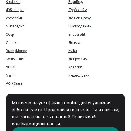
Krediska
БериБеру
495 кредит
Турбозайм
Webbankir
Деньги Сразу
МигКредит
Быстроденьги
Сбер
Snapcredit
Давака
Деньга
BunnyMoney
Kviku
Кэшмагнит
Доброзайм
УБРиР
Уралсиб
Mafin
Яндекс Банк
РКО Хелп
Мы используем файлы cookie для улучшения
работы сайта. Продолжая пользоваться сайтом,
вы соглашаетесь с нашей
Политикой
Войти
конфиденциальности