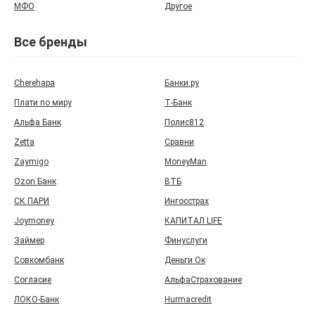
МФО
Другое
Все бренды
Cherehapa
Банки.ру
Плати по миру
Т‑Банк
Альфа Банк
Полис812
Zetta
Сравни
Zaymigo
MoneyMan
Ozon Банк
ВТБ
СК ПАРИ
Ингосстрах
Joymoney
КАПИТАЛ LIFE
Займер
Финуслуги
Совкомбанк
Деньги Ок
Согласие
АльфаСтрахование
ЛОКО-Банк
Hurmacredit