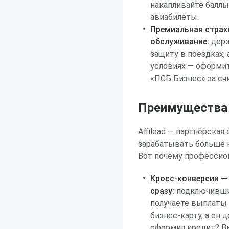
накапливайте баллы
авиабилеты.
Премиальная страх
обслуживание:
держ
защиту в поездках,
условиях — оформит
«ПСБ Бизнес» за сч
Преимущества р
Affilead — партнёрская
зарабатывать больше 
Вот почему профессио
Кросс-конверсии — 
сразу:
подключившис
получаете выплаты 
бизнес-карту, а он
оформил кредит? В