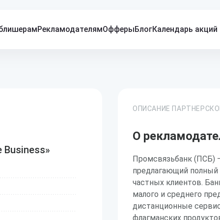
блишерам
Рекламодателям
Офферы
Блог
Календарь акций
ОПИСАНИЕ ПАРТНЕРСК
О рекламодате
 Business»
Промсвязьбанк (ПСБ) —
предлагающий полный 
частных клиентов. Бан
малого и среднего пр
дистанционные сервис
флагманских продуктов