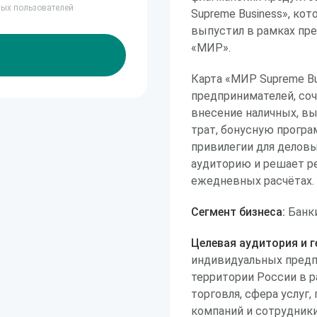
ных пользователей
Supreme Business», ко
выпустил в рамках пр
«МИР».
Карта «МИР Supreme Bu
предпринимателей, со
внесение наличных, в
трат, бонусную програ
привилегии для деловы
аудиторию и решает р
ежедневных расчётах.
Сегмент бизнеса:
Банки
Целевая аудитория и г
индивидуальных предп
территории России в р
торговля, сфера услуг
компаний и сотрудник