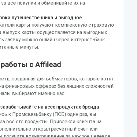
 за все покупки и обменивайте их на
овка путешественника и выгодное
атели карты получают комплексную страховую
 а выпуск карты осуществляется на выгодных
ь заявку можно онлайн через интернет-банк
итанные минуты.
аботы с Affilead
 сеть, созданная для вебмастеров, которые хотят
на финансовых офферах без лишних сложностей.
налы выбирают именно нас:
зарабатывайте на всех продуктах бренда
ь к Промсвязьбанку (ПСБ) один раз, вы
за все его продукты. Привлекли клиента на
 дополнительно открыл расчётный счёт или
ы получите вознаграждение за каждое целевое