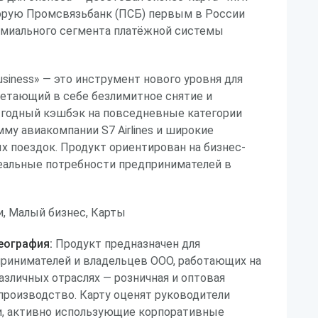
торую Промсвязьбанк (ПСБ) первым в России
емиального сегмента платёжной системы
siness» — это инструмент нового уровня для
четающий в себе безлимитное снятие и
ыгодный кэшбэк на повседневные категории
мму авиакомпании S7 Airlines и широкие
х поездок. Продукт ориентирован на бизнес-
еальные потребности предпринимателей в
, Малый бизнес, Карты
еография:
Продукт предназначен для
ринимателей и владельцев ООО, работающих на
азличных отраслях — розничная и оптовая
, производство. Карту оценят руководители
и, активно использующие корпоративные