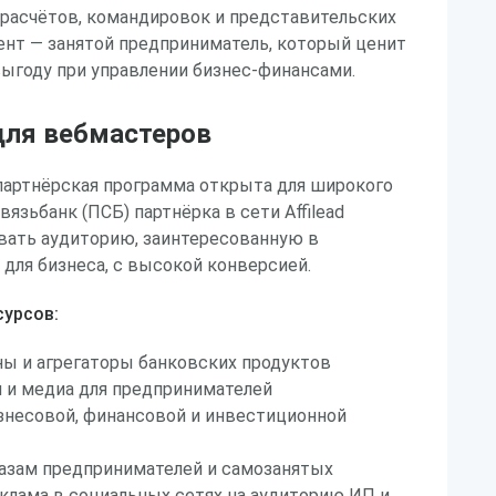
 расчётов, командировок и представительских
ент — занятой предприниматель, который ценит
выгоду при управлении бизнес-финансами.
ля вебмастеров
партнёрская программа открыта для широкого
язьбанк (ПСБ) партнёрка в сети Affilead
вать аудиторию, заинтересованную в
для бизнеса, с высокой конверсией.
урсов:
ы и агрегаторы банковских продуктов
 и медиа для предпринимателей
знесовой, финансовой и инвестиционной
базам предпринимателей и самозанятых
клама в социальных сетях на аудиторию ИП и