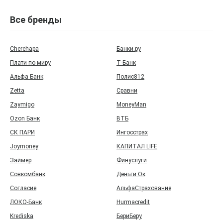
Все бренды
Cherehapa
Банки.ру
Плати по миру
Т‑Банк
Альфа Банк
Полис812
Zetta
Сравни
Zaymigo
MoneyMan
Ozon Банк
ВТБ
СК ПАРИ
Ингосстрах
Joymoney
КАПИТАЛ LIFE
Займер
Финуслуги
Совкомбанк
Деньги Ок
Согласие
АльфаСтрахование
ЛОКО-Банк
Hurmacredit
Krediska
БериБеру