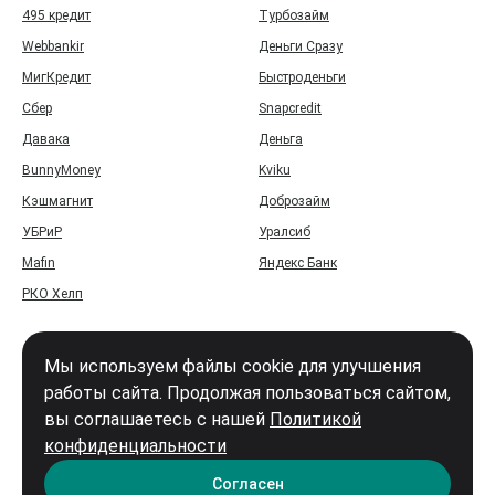
495 кредит
Турбозайм
Webbankir
Деньги Сразу
МигКредит
Быстроденьги
Сбер
Snapcredit
Давака
Деньга
BunnyMoney
Kviku
Кэшмагнит
Доброзайм
УБРиР
Уралсиб
Mafin
Яндекс Банк
РКО Хелп
Мы используем файлы cookie для улучшения
работы сайта. Продолжая пользоваться сайтом,
вы соглашаетесь с нашей
Политикой
Войти
конфиденциальности
Карта сайта
Согласен