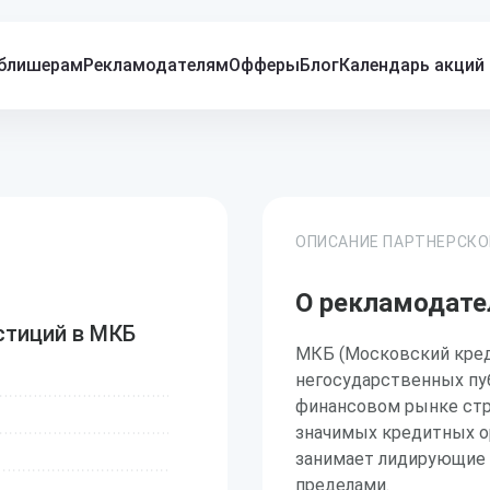
блишерам
Рекламодателям
Офферы
Блог
Календарь акций
ОПИСАНИЕ ПАРТНЕРСК
О рекламодат
стиций в МКБ
МКБ (Московский кред
негосударственных пу
финансовом рынке стра
значимых кредитных о
занимает лидирующие 
пределами.