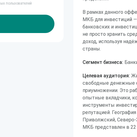
ных пользователей
В рамках данного офф
МКБ для инвестиций —
банковских и инвести
не просто хранить сре
доход, используя надё
страны.
Сегмент бизнеса:
Банки
Целевая аудитория:
Жи
свободные денежные с
приумножении. Это ра
опытные вкладчики, к
инструменты инвестир
репутацией. География
Приволжский, Северо-З
МКБ представлен в 22 