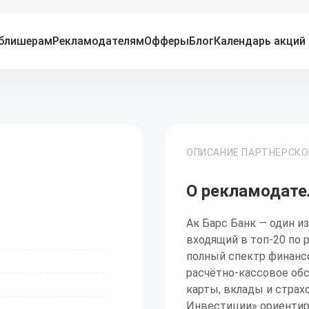
блишерам
Рекламодателям
Офферы
Блог
Календарь акций
ОПИСАНИЕ ПАРТНЕРСК
О рекламодате
Ак Барс Банк — один и
входящий в топ-20 по 
полный спектр финансо
расчётно-кассовое об
карты, вклады и страх
Инвестиции» ориентир