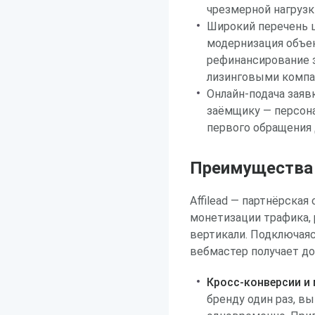
чрезмерной нагруз
Широкий перечень ц
модернизация объек
рефинансирование 
лизинговыми комп
Онлайн-подача заяв
заёмщику — персон
первого обращения
Преимущества р
Affilead — партнёрска
монетизации трафика,
вертикали. Подключаясь
вебмастер получает д
Кросс-конверсии и
бренду один раз, вы