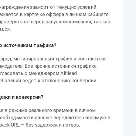
награждения зависит от текущих условий
ажается в карточке оффера в личном кабинете
проверять её перед запуском кампании, так как
ться.
по источникам трафика?
 фрод, мотивированный трафик и контекстная
амодателя. Все прочие источники трафика
гласовать с менеджером Affilead.
ебований ведёт к отклонению конверсий.
дажи и конверсии?
ся в режиме реального времени в личном
и необходимости данные передаются напрямую в
back URL — без задержек и потерь.