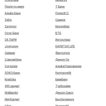
Cherehapa
Банки.ру
Плати по миру
Т‑Банк
Альфа Банк
Полис812
Zetta
Сравни
Zaymigo
MoneyMan
Ozon Банк
ВТБ
СК ПАРИ
Ингосстрах
Joymoney
КАПИТАЛ LIFE
Займер
Финуслуги
Совкомбанк
Деньги Ок
Согласие
АльфаСтрахование
ЛОКО-Банк
Hurmacredit
Krediska
БериБеру
495 кредит
Турбозайм
Webbankir
Деньги Сразу
МигКредит
Быстроденьги