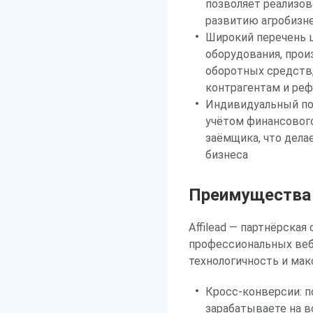
позволяет реализо
развитию агробизне
Широкий перечень ц
оборудования, про
оборотных средств,
контрагентам и ре
Индивидуальный по
учётом финансового
заёмщика, что дел
бизнеса
Преимущества р
Affilead — партнёрская
профессиональных веб
технологичность и мак
Кросс-конверсии: п
зарабатываете на в