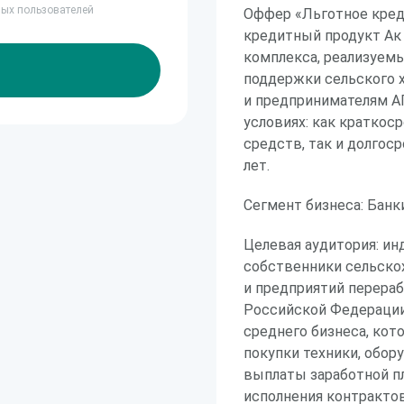
ных пользователей
Оффер «Льготное кред
кредитный продукт Ак
комплекса, реализуем
поддержки сельского 
и предпринимателям А
условиях: как краткос
средств, так и долго
лет.
Сегмент бизнеса: Банк
Целевая аудитория: ин
собственники сельско
и предприятий перера
Российской Федерации
среднего бизнеса, кот
покупки техники, обор
выплаты заработной п
исполнения контрактов