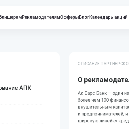
блишерам
Рекламодателям
Офферы
Блог
Календарь акций
ОПИСАНИЕ ПАРТНЕРСК
О рекламодате
тование АПК
Ак Барс Банк — один и
более чем 100 финанс
внушительным капитало
и предпринимателей, и
широкую линейку кред