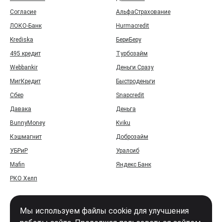
Согласие
АльфаСтрахование
ЛОКО-Банк
Hurmacredit
Krediska
БериБеру
495 кредит
Турбозайм
Webbankir
Деньги Сразу
МигКредит
Быстроденьги
Сбер
Snapcredit
Давака
Деньга
BunnyMoney
Kviku
Кэшмагнит
Доброзайм
УБРиР
Уралсиб
Mafin
Яндекс Банк
РКО Хелп
Мы используем файлы cookie для улучшения