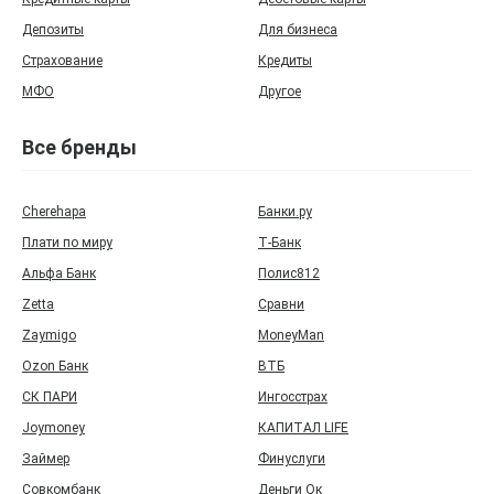
Депозиты
Для бизнеса
Страхование
Кредиты
МФО
Другое
Все бренды
Cherehapa
Банки.ру
Плати по миру
Т‑Банк
Альфа Банк
Полис812
Zetta
Сравни
Zaymigo
MoneyMan
Ozon Банк
ВТБ
СК ПАРИ
Ингосстрах
Joymoney
КАПИТАЛ LIFE
Займер
Финуслуги
Совкомбанк
Деньги Ок