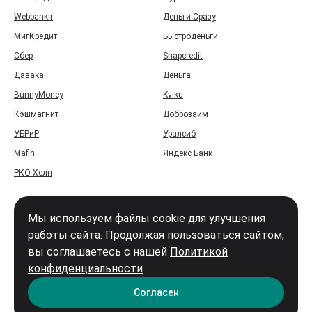
Webbankir
Деньги Сразу
МигКредит
Быстроденьги
Сбер
Snapcredit
Давака
Деньга
BunnyMoney
Kviku
Кэшмагнит
Доброзайм
УБРиР
Уралсиб
Mafin
Яндекс Банк
РКО Хелп
Мы используем файлы cookie для улучшения
работы сайта. Продолжая пользоваться сайтом,
вы соглашаетесь с нашей
Политикой
Войти
конфиденциальности
Карта сайта
Согласен