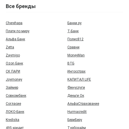
Все бренды
Cherehapa
Банки.ру
Плати по миру
Т‑Банк
Альфа Банк
Полис812
Zetta
Сравни
Zaymigo
MoneyMan
Ozon Банк
ВТБ
СК ПАРИ
Ингосстрах
Joymoney
КАПИТАЛ LIFE
Займер
Финуслуги
Совкомбанк
Деньги Ок
Согласие
АльфаСтрахование
ЛОКО-Банк
Hurmacredit
Krediska
БериБеру
495 кредит
Турбозайм