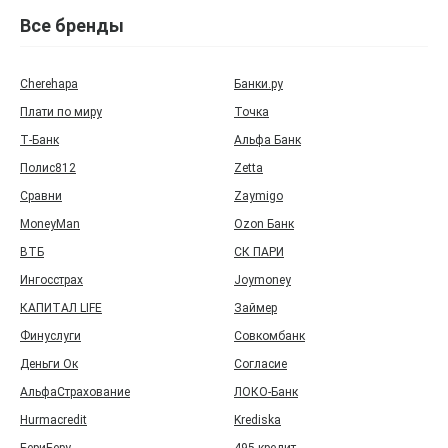
Все бренды
Cherehapa
Банки.ру
Плати по миру
Точка
Т‑Банк
Альфа Банк
Полис812
Zetta
Сравни
Zaymigo
MoneyMan
Ozon Банк
ВТБ
СК ПАРИ
Ингосстрах
Joymoney
КАПИТАЛ LIFE
Займер
Финуслуги
Совкомбанк
Деньги Ок
Согласие
АльфаСтрахование
ЛОКО-Банк
Hurmacredit
Krediska