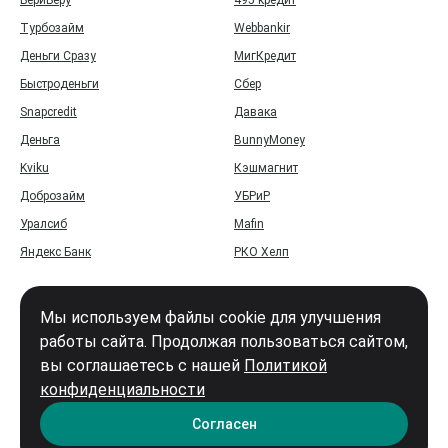
БериБеру
495 кредит
Турбозайм
Webbankir
Деньги Сразу
МигКредит
Быстроденьги
Сбер
Snapcredit
Давака
Деньга
BunnyMoney
Kviku
Кэшмагнит
Доброзайм
УБРиР
Уралсиб
Mafin
Яндекс Банк
РКО Хелп
Мы используем файлы cookie для улучшения
работы сайта. Продолжая пользоваться сайтом,
вы соглашаетесь с нашей
Политикой
Войти
конфиденциальности
Карта сайта
Согласен