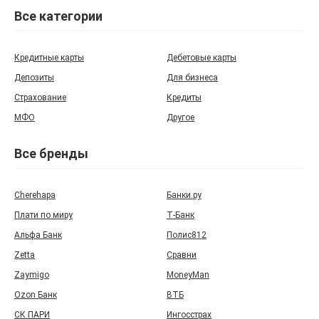
Все категории
Кредитные карты
Дебетовые карты
Депозиты
Для бизнеса
Страхование
Кредиты
МФО
Другое
Все бренды
Cherehapa
Банки.ру
Плати по миру
Т‑Банк
Альфа Банк
Полис812
Zetta
Сравни
Zaymigo
MoneyMan
Ozon Банк
ВТБ
СК ПАРИ
Ингосстрах