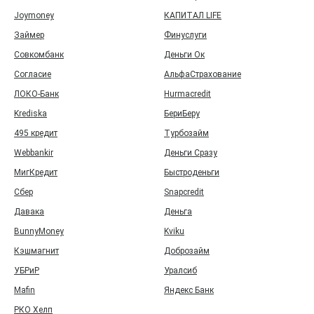
Joymoney
КАПИТАЛ LIFE
Займер
Финуслуги
Совкомбанк
Деньги Ок
Согласие
АльфаСтрахование
ЛОКО-Банк
Hurmacredit
Krediska
БериБеру
495 кредит
Турбозайм
Webbankir
Деньги Сразу
МигКредит
Быстроденьги
Сбер
Snapcredit
Давака
Деньга
BunnyMoney
Kviku
Кэшмагнит
Доброзайм
УБРиР
Уралсиб
Mafin
Яндекс Банк
РКО Хелп