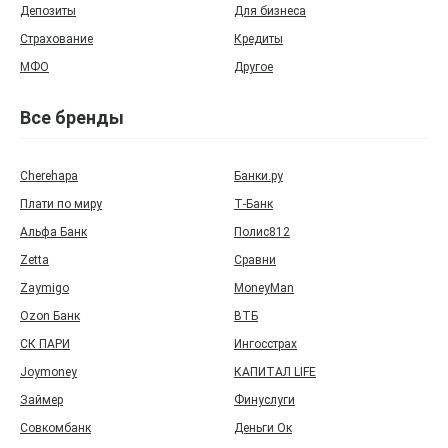
Депозиты
Для бизнеса
Страхование
Кредиты
МФО
Другое
Все бренды
Cherehapa
Банки.ру
Плати по миру
Т‑Банк
Альфа Банк
Полис812
Zetta
Сравни
Zaymigo
MoneyMan
Ozon Банк
ВТБ
СК ПАРИ
Ингосстрах
Joymoney
КАПИТАЛ LIFE
Займер
Финуслуги
Совкомбанк
Деньги Ок