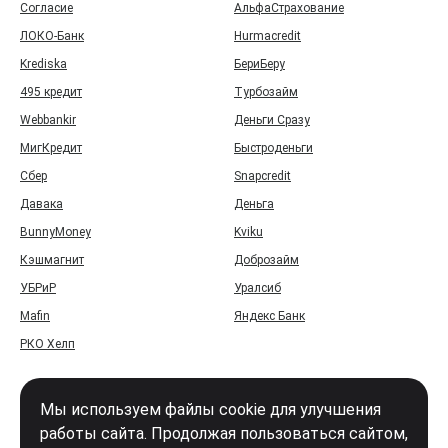
Согласие
АльфаСтрахование
ЛОКО-Банк
Hurmacredit
Krediska
БериБеру
495 кредит
Турбозайм
Webbankir
Деньги Сразу
МигКредит
Быстроденьги
Сбер
Snapcredit
Давака
Деньга
BunnyMoney
Kviku
Кэшмагнит
Доброзайм
УБРиР
Уралсиб
Mafin
Яндекс Банк
РКО Хелп
Мы используем файлы cookie для улучшения
работы сайта. Продолжая пользоваться сайтом,