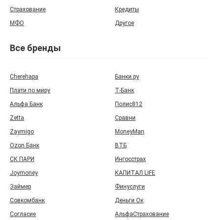
Страхование
Кредиты
МФО
Другое
Все бренды
Cherehapa
Банки.ру
Плати по миру
Т‑Банк
Альфа Банк
Полис812
Zetta
Сравни
Zaymigo
MoneyMan
Ozon Банк
ВТБ
СК ПАРИ
Ингосстрах
Joymoney
КАПИТАЛ LIFE
Займер
Финуслуги
Совкомбанк
Деньги Ок
Согласие
АльфаСтрахование