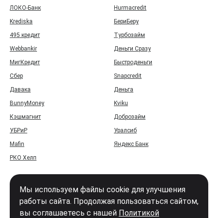
ЛОКО-Банк
Hurmacredit
Krediska
БериБеру
495 кредит
Турбозайм
Webbankir
Деньги Сразу
МигКредит
Быстроденьги
Сбер
Snapcredit
Давака
Деньга
BunnyMoney
Kviku
Кэшмагнит
Доброзайм
УБРиР
Уралсиб
Mafin
Яндекс Банк
РКО Хелп
Мы используем файлы cookie для улучшения
работы сайта. Продолжая пользоваться сайтом,
вы соглашаетесь с нашей
Политикой