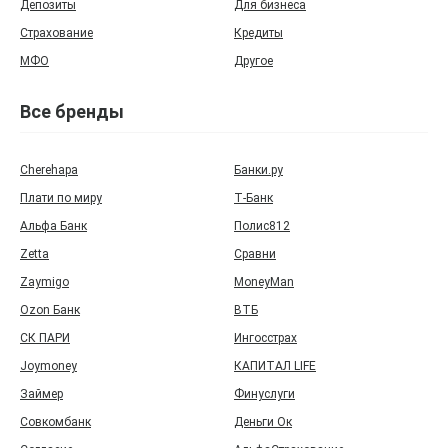
Депозиты
Для бизнеса
Страхование
Кредиты
МФО
Другое
Все бренды
Cherehapa
Банки.ру
Плати по миру
Т‑Банк
Альфа Банк
Полис812
Zetta
Сравни
Zaymigo
MoneyMan
Ozon Банк
ВТБ
СК ПАРИ
Ингосстрах
Joymoney
КАПИТАЛ LIFE
Займер
Финуслуги
Совкомбанк
Деньги Ок