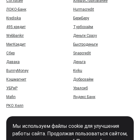
Согласие
АльфаСтрахование
ЛОКО-Банк
Hurmacredit
Krediska
БериБеру
495 кредит
Турбозайм
Webbankir
Деньги Сразу
МигКредит
Быстроденьги
Сбер
Snapcredit
Давака
Деньга
BunnyMoney
Kviku
Кэшмагнит
Доброзайм
УБРиР
Уралсиб
Mafin
Яндекс Банк
РКО Хелп
Мы используем файлы cookie для улучшения
работы сайта. Продолжая пользоваться сайтом,