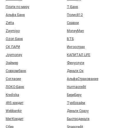
Плати по миру
Т‑Банк
Альфа Банк
Полис812
Zetta
Сравни
Zaymigo
MoneyMan
Ozon Банк
ВТБ
СК ПАРИ
Ингосстрах
Joymoney
КАПИТАЛ LIFE
Займер
Финуслуги
Совкомбанк
Деньги Ок
Согласие
АльфаСтрахование
ЛОКО-Банк
Hurmacredit
Krediska
БериБеру
495 кредит
Турбозайм
Webbankir
Деньги Сразу
МигКредит
Быстроденьги
Сбер
Snapcredit