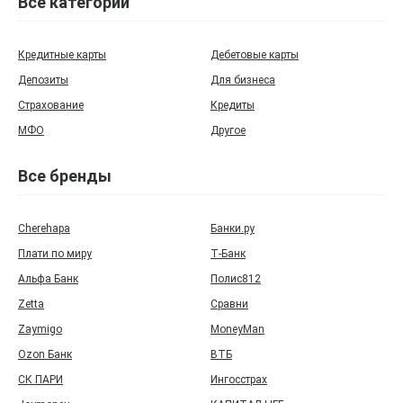
Все категории
Кредитные карты
Дебетовые карты
Депозиты
Для бизнеса
Страхование
Кредиты
МФО
Другое
Все бренды
Cherehapa
Банки.ру
Плати по миру
Т‑Банк
Альфа Банк
Полис812
Zetta
Сравни
Zaymigo
MoneyMan
Ozon Банк
ВТБ
СК ПАРИ
Ингосстрах