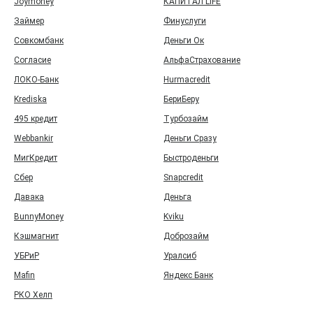
Joymoney
КАПИТАЛ LIFE
Займер
Финуслуги
Совкомбанк
Деньги Ок
Согласие
АльфаСтрахование
ЛОКО-Банк
Hurmacredit
Krediska
БериБеру
495 кредит
Турбозайм
Webbankir
Деньги Сразу
МигКредит
Быстроденьги
Сбер
Snapcredit
Давака
Деньга
BunnyMoney
Kviku
Кэшмагнит
Доброзайм
УБРиР
Уралсиб
Mafin
Яндекс Банк
РКО Хелп