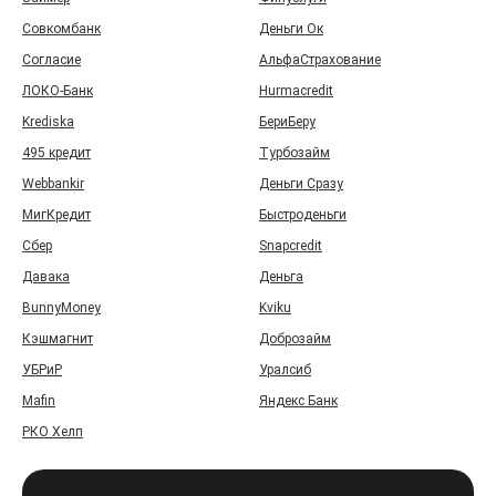
Совкомбанк
Деньги Ок
Согласие
АльфаСтрахование
ЛОКО-Банк
Hurmacredit
Krediska
БериБеру
495 кредит
Турбозайм
Webbankir
Деньги Сразу
МигКредит
Быстроденьги
Сбер
Snapcredit
Давака
Деньга
BunnyMoney
Kviku
Кэшмагнит
Доброзайм
УБРиР
Уралсиб
Mafin
Яндекс Банк
РКО Хелп