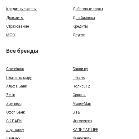
Кредитные карты
Дебетовые карты
Депозиты
Для бизнеса
Страхование
Кредиты
МФО
Другое
Все бренды
Cherehapa
Банки.ру
Плати по миру
Т‑Банк
Альфа Банк
Полис812
Zetta
Сравни
Zaymigo
MoneyMan
Ozon Банк
ВТБ
СК ПАРИ
Ингосстрах
Joymoney
КАПИТАЛ LIFE
Займер
Финуслуги