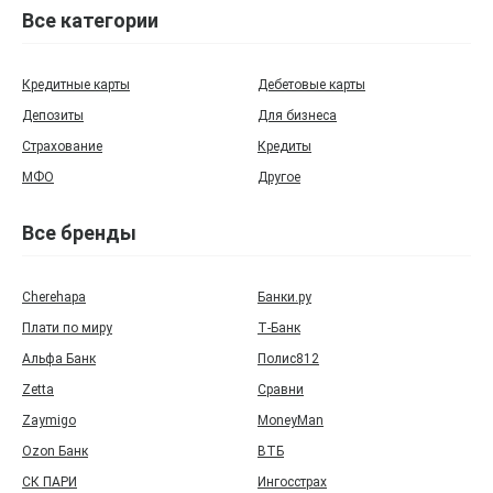
Все категории
Кредитные карты
Дебетовые карты
Депозиты
Для бизнеса
Страхование
Кредиты
МФО
Другое
Все бренды
Cherehapa
Банки.ру
Плати по миру
Т‑Банк
Альфа Банк
Полис812
Zetta
Сравни
Zaymigo
MoneyMan
Ozon Банк
ВТБ
СК ПАРИ
Ингосстрах