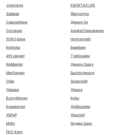
Joymoney
КАПИТАЛ LIFE
Займер
Финуслуги
Совкомбанк
Деньги Ок
Согласие
АльфаСтрахование
ЛОКО-Банк
Hurmacredit
Krediska
БериБеру
495 кредит
Турбозайм
Webbankir
Деньги Сразу
МигКредит
Быстроденьги
Сбер
Snapcredit
Давака
Деньга
BunnyMoney
Kviku
Кэшмагнит
Доброзайм
УБРиР
Уралсиб
Mafin
Яндекс Банк
РКО Хелп