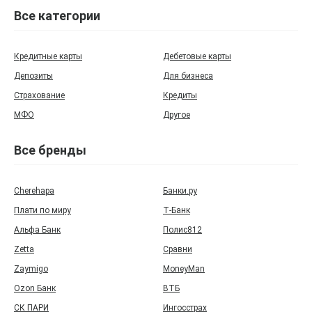
Все категории
Кредитные карты
Дебетовые карты
Депозиты
Для бизнеса
Страхование
Кредиты
МФО
Другое
Все бренды
Cherehapa
Банки.ру
Плати по миру
Т‑Банк
Альфа Банк
Полис812
Zetta
Сравни
Zaymigo
MoneyMan
Ozon Банк
ВТБ
СК ПАРИ
Ингосстрах