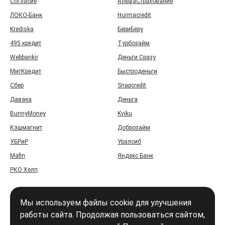
Согласие
АльфаСтрахование
ЛОКО-Банк
Hurmacredit
Krediska
БериБеру
495 кредит
Турбозайм
Webbankir
Деньги Сразу
МигКредит
Быстроденьги
Сбер
Snapcredit
Давака
Деньга
BunnyMoney
Kviku
Кэшмагнит
Доброзайм
УБРиР
Уралсиб
Mafin
Яндекс Банк
РКО Хелп
Мы используем файлы cookie для улучшения
работы сайта. Продолжая пользоваться сайтом,