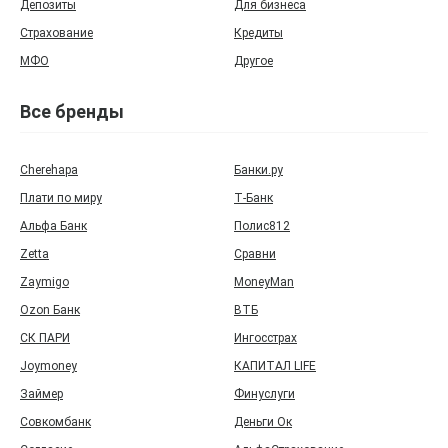
Депозиты
Для бизнеса
Страхование
Кредиты
МФО
Другое
Все бренды
Cherehapa
Банки.ру
Плати по миру
Т‑Банк
Альфа Банк
Полис812
Zetta
Сравни
Zaymigo
MoneyMan
Ozon Банк
ВТБ
СК ПАРИ
Ингосстрах
Joymoney
КАПИТАЛ LIFE
Займер
Финуслуги
Совкомбанк
Деньги Ок