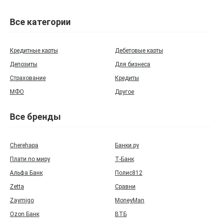
Все категории
Кредитные карты
Дебетовые карты
Депозиты
Для бизнеса
Страхование
Кредиты
МФО
Другое
Все бренды
Cherehapa
Банки.ру
Плати по миру
Т‑Банк
Альфа Банк
Полис812
Zetta
Сравни
Zaymigo
MoneyMan
Ozon Банк
ВТБ