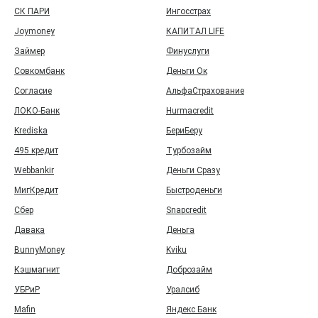
СК ПАРИ
Ингосстрах
Joymoney
КАПИТАЛ LIFE
Займер
Финуслуги
Совкомбанк
Деньги Ок
Согласие
АльфаСтрахование
ЛОКО-Банк
Hurmacredit
Krediska
БериБеру
495 кредит
Турбозайм
Webbankir
Деньги Сразу
МигКредит
Быстроденьги
Сбер
Snapcredit
Давака
Деньга
BunnyMoney
Kviku
Кэшмагнит
Доброзайм
УБРиР
Уралсиб
Mafin
Яндекс Банк