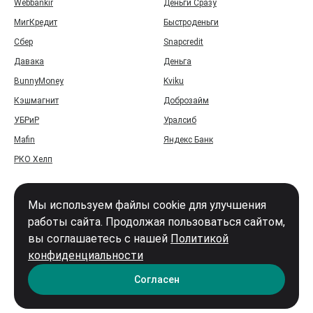
Webbankir
Деньги Сразу
МигКредит
Быстроденьги
Сбер
Snapcredit
Давака
Деньга
BunnyMoney
Kviku
Кэшмагнит
Доброзайм
УБРиР
Уралсиб
Mafin
Яндекс Банк
РКО Хелп
Мы используем файлы cookie для улучшения
работы сайта. Продолжая пользоваться сайтом,
вы соглашаетесь с нашей
Политикой
Войти
конфиденциальности
Карта сайта
Согласен