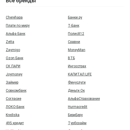
Все бренды
Cherehapa
Банки.ру
Плати по миру
Т‑Банк
Альфа Банк
Полис812
Zetta
Сравни
Zaymigo
MoneyMan
Ozon Банк
ВТБ
СК ПАРИ
Ингосстрах
Joymoney
КАПИТАЛ LIFE
Займер
Финуслуги
Совкомбанк
Деньги Ок
Согласие
АльфаСтрахование
ЛОКО-Банк
Hurmacredit
Krediska
БериБеру
495 кредит
Турбозайм