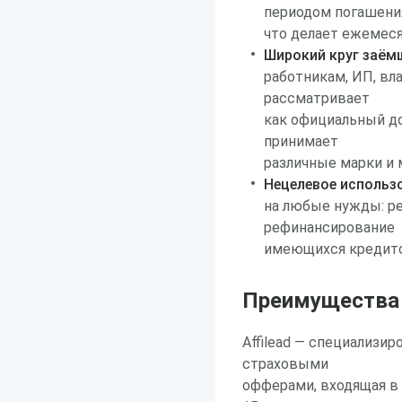
периодом погашени
что делает ежемес
Широкий круг заём
работникам, ИП, вл
рассматривает
как официальный дох
принимает
различные марки и 
Нецелевое использ
на любые нужды: ре
рефинансирование
имеющихся кредито
Преимущества р
Affilead — специализи
страховыми
офферами, входящая в