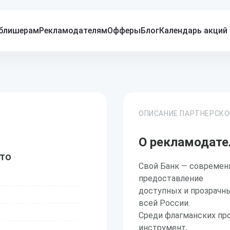
блишерам
Рекламодателям
Офферы
Блог
Календарь акций
ОПИСАНИЕ ПАРТНЕРСК
О рекламодате
вто
Свой Банк — современ
предоставление
доступных и прозрачн
всей России.
Среди флагманских про
инструмент,