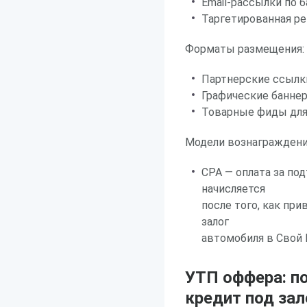
Email-рассылки по 
Таргетированная ре
Форматы размещения:
Партнерские ссылки
Графические банне
Товарные фиды для 
Модели вознаграждени
CPA — оплата за п
начисляется
после того, как пр
залог
автомобиля в Свой 
УТП оффера: п
кредит под зал