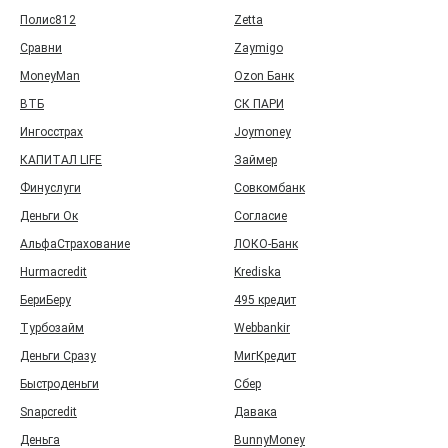
Полис812
Zetta
Сравни
Zaymigo
MoneyMan
Ozon Банк
ВТБ
СК ПАРИ
Ингосстрах
Joymoney
КАПИТАЛ LIFE
Займер
Финуслуги
Совкомбанк
Деньги Ок
Согласие
АльфаСтрахование
ЛОКО-Банк
Hurmacredit
Krediska
БериБеру
495 кредит
Турбозайм
Webbankir
Деньги Сразу
МигКредит
Быстроденьги
Сбер
Snapcredit
Давака
Деньга
BunnyMoney