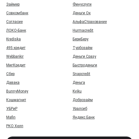
Займер
Финуслуги
Совкомбанк
Деньги Ок
Согласие
АльфаСтрахование
ЛОКО-Банк
Hurmacredit
Krediska
БериБеру
495 кредит
Турбозайм
Webbankir
Деньги Сразу
МигКредит
Быстроденьги
Сбер
Snapcredit
Давака
Деньга
BunnyMoney
Kviku
Кэшмагнит
Доброзайм
УБРиР
Уралсиб
Mafin
Яндекс Банк
РКО Хелп