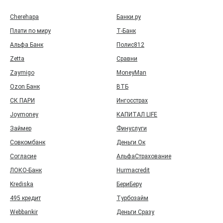
Cherehapa
Банки.ру
Плати по миру
Т‑Банк
Альфа Банк
Полис812
Zetta
Сравни
Zaymigo
MoneyMan
Ozon Банк
ВТБ
СК ПАРИ
Ингосстрах
Joymoney
КАПИТАЛ LIFE
Займер
Финуслуги
Совкомбанк
Деньги Ок
Согласие
АльфаСтрахование
ЛОКО-Банк
Hurmacredit
Krediska
БериБеру
495 кредит
Турбозайм
Webbankir
Деньги Сразу