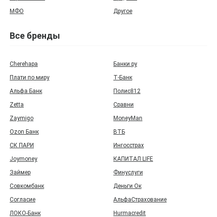
МФО
Другое
Все бренды
Cherehapa
Банки.ру
Плати по миру
Т‑Банк
Альфа Банк
Полис812
Zetta
Сравни
Zaymigo
MoneyMan
Ozon Банк
ВТБ
СК ПАРИ
Ингосстрах
Joymoney
КАПИТАЛ LIFE
Займер
Финуслуги
Совкомбанк
Деньги Ок
Согласие
АльфаСтрахование
ЛОКО-Банк
Hurmacredit