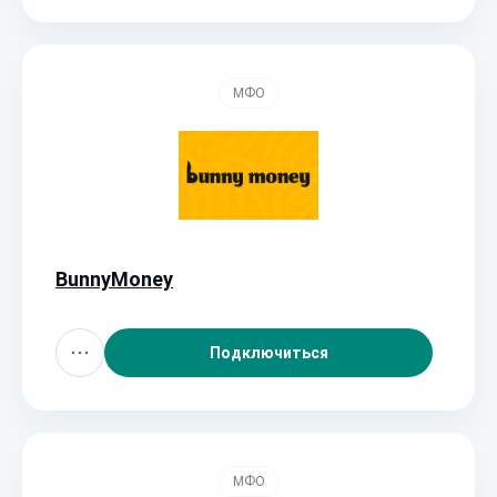
МФО
BunnyMoney
Подключиться
МФО