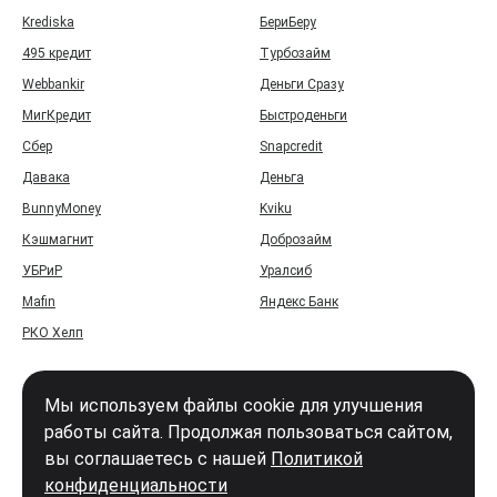
Krediska
БериБеру
495 кредит
Турбозайм
Webbankir
Деньги Сразу
МигКредит
Быстроденьги
Сбер
Snapcredit
Давака
Деньга
BunnyMoney
Kviku
Кэшмагнит
Доброзайм
УБРиР
Уралсиб
Mafin
Яндекс Банк
РКО Хелп
Мы используем файлы cookie для улучшения
работы сайта. Продолжая пользоваться сайтом,
вы соглашаетесь с нашей
Политикой
Войти
конфиденциальности