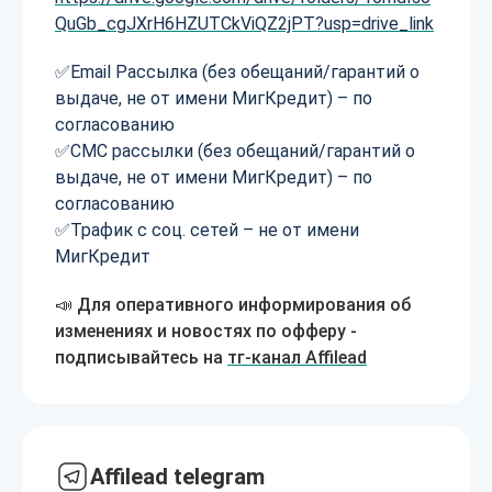
QuGb_cgJXrH6HZUTCkViQZ2jPT?usp=drive_link
✅Email Рассылка (без обещаний/гарантий о
выдаче, не от имени МигКредит) – по
согласованию
✅СМС рассылки (без обещаний/гарантий о
выдаче, не от имени МигКредит) – по
согласованию
✅Трафик с соц. сетей – не от имени
МигКредит
📣 Для оперативного информирования об
изменениях и новостях по офферу -
подписывайтесь на
тг-канал Affilead
Affilead telegram