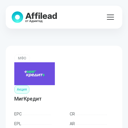
МФО
Акция
МигКредит
EPC
CR
EPL
AR