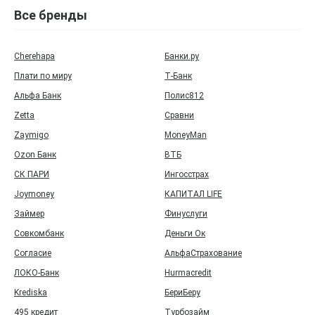
Все бренды
Cherehapa
Банки.ру
Плати по миру
Т‑Банк
Альфа Банк
Полис812
Zetta
Сравни
Zaymigo
MoneyMan
Ozon Банк
ВТБ
СК ПАРИ
Ингосстрах
Joymoney
КАПИТАЛ LIFE
Займер
Финуслуги
Совкомбанк
Деньги Ок
Согласие
АльфаСтрахование
ЛОКО-Банк
Hurmacredit
Krediska
БериБеру
495 кредит
Турбозайм