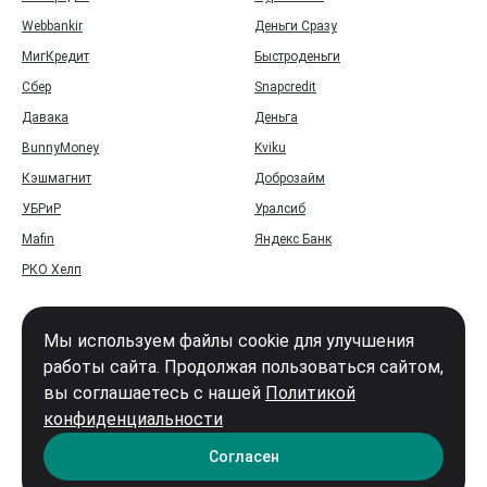
Webbankir
Деньги Сразу
МигКредит
Быстроденьги
Сбер
Snapcredit
Давака
Деньга
BunnyMoney
Kviku
Кэшмагнит
Доброзайм
УБРиР
Уралсиб
Mafin
Яндекс Банк
РКО Хелп
Мы используем файлы cookie для улучшения
работы сайта. Продолжая пользоваться сайтом,
вы соглашаетесь с нашей
Политикой
Войти
конфиденциальности
Карта сайта
Согласен