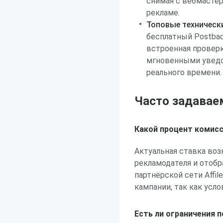
снимая с вебмастер
рекламе.
Топовые техническ
бесплатный Postbac
встроенная проверк
мгновенными уведо
реального времени.
Часто задавае
Какой процент комис
Актуальная ставка воз
рекламодателя и отобр
партнёрской сети Affi
кампании, так как усло
Есть ли ограничения 