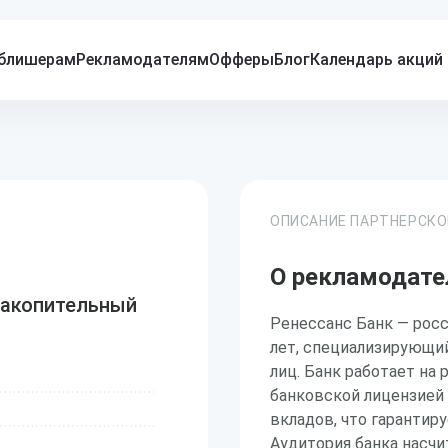
блишерам
Рекламодателям
Офферы
Блог
Календарь акций
ОПИСАНИЕ ПАРТНЕРСК
О рекламодате
Накопительный
Ренессанс Банк — росс
лет, специализирующи
лиц. Банк работает на 
банковской лицензией 
вкладов, что гарантир
Аудитория банка насч