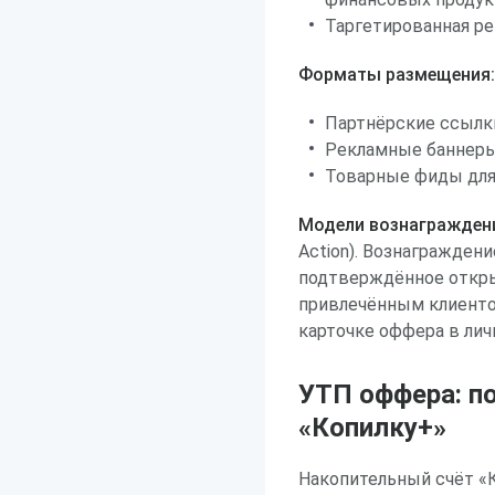
Таргетированная ре
Форматы размещения:
Партнёрские ссылк
Рекламные баннеры
Товарные фиды для
Модели вознагражден
Action). Вознагражден
подтверждённое откры
привлечённым клиенто
карточке оффера в личн
УТП оффера: п
«Копилку+»
Накопительный счёт «К