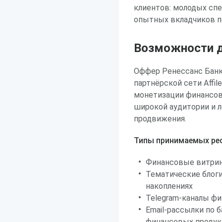
клиентов: молодых спе
опытных вкладчиков по
Возможности д
Оффер Ренессанс Банк
партнёрской сети Affi
монетизации финансов
широкой аудитории и 
продвижения.
Типы принимаемых рес
Финансовые витрин
Тематические блоги
накоплениях
Telegram-каналы фи
Email-рассылки по 
финансовых продук