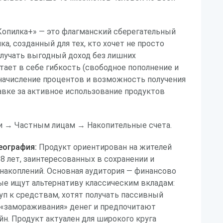
Копилка+» — это флагманский сберегательный
а, созданный для тех, кто хочет не просто
получать выгодный доход без лишних
етает в себе гибкость (свободное пополнение и
 начисление процентов и возможность получения
авке за активное использование продуктов
 → Частным лицам → Накопительные счета.
еография:
Продукт ориентирован на жителей
18 лет, заинтересованных в сохранении и
накоплений. Основная аудитория — финансово
ые ищут альтернативу классическим вкладам:
п к средствам, хотят получать пассивный
 «замораживания» денег и предпочитают
йн. Продукт актуален для широкого круга