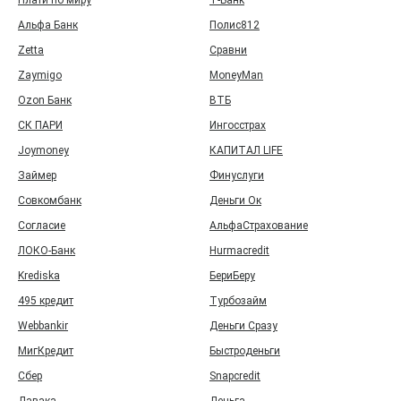
Плати по миру
Т‑Банк
Альфа Банк
Полис812
Zetta
Сравни
Zaymigo
MoneyMan
Ozon Банк
ВТБ
СК ПАРИ
Ингосстрах
Joymoney
КАПИТАЛ LIFE
Займер
Финуслуги
Совкомбанк
Деньги Ок
Согласие
АльфаСтрахование
ЛОКО-Банк
Hurmacredit
Krediska
БериБеру
495 кредит
Турбозайм
Webbankir
Деньги Сразу
МигКредит
Быстроденьги
Сбер
Snapcredit