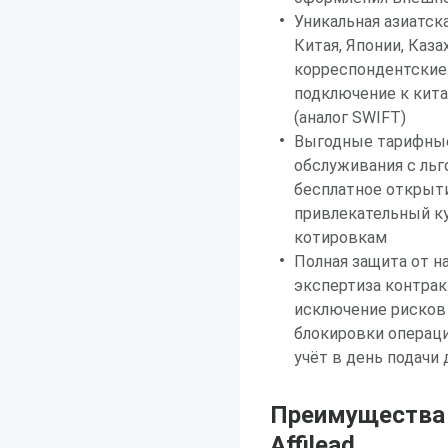
Уникальная азиатск
Китая, Японии, Каза
корреспондентские 
подключение к кит
(аналог SWIFT)
Выгодные тарифные
обслуживания с ль
бесплатное открыти
привлекательный к
котировкам
Полная защита от н
экспертиза контрак
исключение рисков
блокировки операци
учёт в день подачи
Преимущества 
Affilead