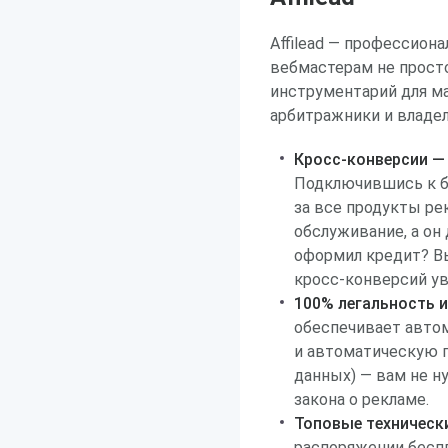
Affilead — профессион
вебмастерам не просто
инструментарий для м
арбитражники и владел
Кросс-конверсии — 
Подключившись к бр
за все продукты ре
обслуживание, а он
оформил кредит? Вы
кросс-конверсий ув
100% легальность 
обеспечивает авто
и автоматическую 
данных) — вам не н
закона о рекламе.
Топовые техническ
распоряжении бесп