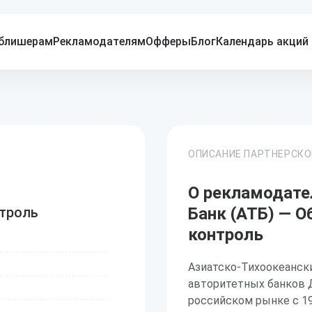
блишерам
Рекламодателям
Офферы
Блог
Календарь акций
ОПИСАНИЕ ПАРТНЕРСК
О рекламодате
троль
Банк (АТБ) — 
контроль
Азиатско-Тихоокеански
авторитетных банков Д
российском рынке с 19