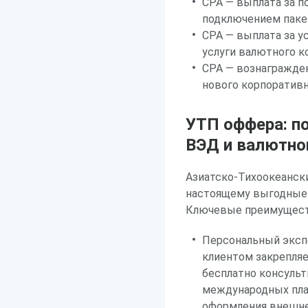
CPA — выплата за п
подключением паке
CPA — выплата за 
услуги валютного к
CPA — вознагражден
нового корпоративн
УТП оффера: п
ВЭД и валютно
Азиатско-Тихоокеанск
настоящему выгодные 
Ключевые преимуществ
Персональный экспе
клиентом закрепляе
бесплатно консульт
международных пла
оформления внешне