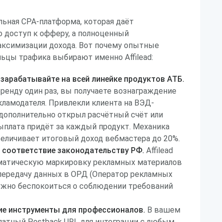
альная CPA-платформа, которая даёт
 доступ к офферу, а полноценный
аксимизации дохода. Вот почему опытные
ьцы трафика выбирают именно Affilead:
зарабатывайте на всей линейке продуктов АТБ.
енду один раз, вы получаете вознаграждение
кламодателя. Привлекли клиента на ВЭД-
 дополнительно открыл расчётный счёт или
плата придёт за каждый продукт. Механика
еличивает итоговый доход вебмастера до 20%.
и соответствие законодательству РФ.
Affilead
матическую маркировку рекламных материалов
передачу данных в ОРД (Оператор рекламных
ужно беспокоиться о соблюдении требований
ие инструменты для профессионалов.
В вашем
латный Postback URL для интеграции с любым