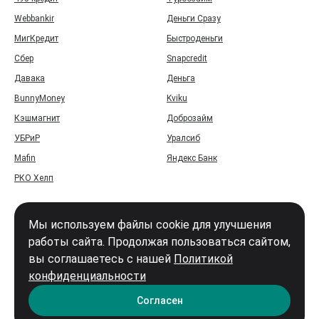
Webbankir
Деньги Сразу
МигКредит
Быстроденьги
Сбер
Snapcredit
Давака
Деньга
BunnyMoney
Kviku
Кэшмагнит
Доброзайм
УБРиР
Уралсиб
Mafin
Яндекс Банк
РКО Хелп
Мы используем файлы cookie для улучшения
работы сайта. Продолжая пользоваться сайтом,
вы соглашаетесь с нашей
Политикой
Войти
конфиденциальности
Карта сайта
Согласен