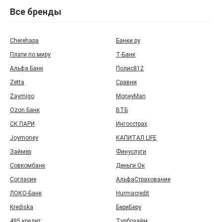
Все бренды
Cherehapa
Банки.ру
Плати по миру
Т‑Банк
Альфа Банк
Полис812
Zetta
Сравни
Zaymigo
MoneyMan
Ozon Банк
ВТБ
СК ПАРИ
Ингосстрах
Joymoney
КАПИТАЛ LIFE
Займер
Финуслуги
Совкомбанк
Деньги Ок
Согласие
АльфаСтрахование
ЛОКО-Банк
Hurmacredit
Krediska
БериБеру
495 кредит
Турбозайм