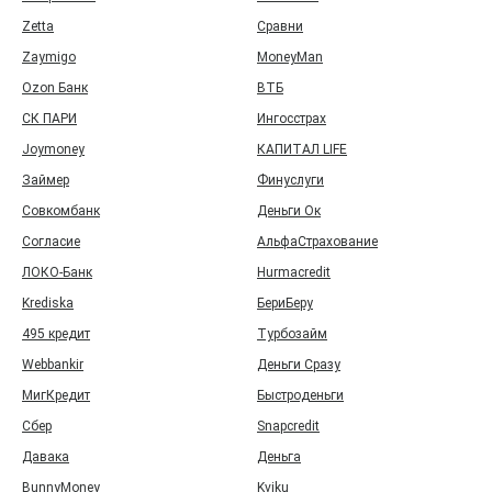
Zetta
Сравни
Zaymigo
MoneyMan
Ozon Банк
ВТБ
СК ПАРИ
Ингосстрах
Joymoney
КАПИТАЛ LIFE
Займер
Финуслуги
Совкомбанк
Деньги Ок
Согласие
АльфаСтрахование
ЛОКО-Банк
Hurmacredit
Krediska
БериБеру
495 кредит
Турбозайм
Webbankir
Деньги Сразу
МигКредит
Быстроденьги
Сбер
Snapcredit
Давака
Деньга
BunnyMoney
Kviku