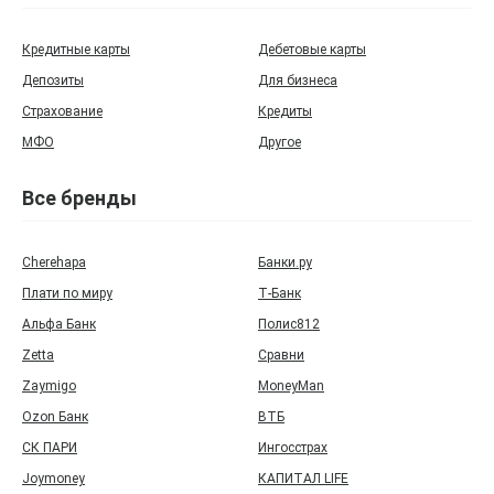
Кредитные карты
Дебетовые карты
Депозиты
Для бизнеса
Страхование
Кредиты
МФО
Другое
Все бренды
Cherehapa
Банки.ру
Плати по миру
Т‑Банк
Альфа Банк
Полис812
Zetta
Сравни
Zaymigo
MoneyMan
Ozon Банк
ВТБ
СК ПАРИ
Ингосстрах
Joymoney
КАПИТАЛ LIFE