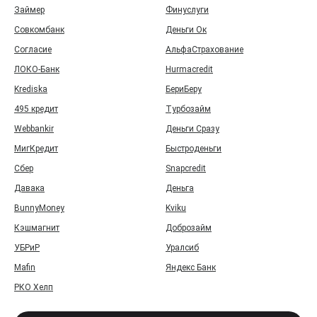
Займер
Финуслуги
Совкомбанк
Деньги Ок
Согласие
АльфаСтрахование
ЛОКО-Банк
Hurmacredit
Krediska
БериБеру
495 кредит
Турбозайм
Webbankir
Деньги Сразу
МигКредит
Быстроденьги
Сбер
Snapcredit
Давака
Деньга
BunnyMoney
Kviku
Кэшмагнит
Доброзайм
УБРиР
Уралсиб
Mafin
Яндекс Банк
РКО Хелп