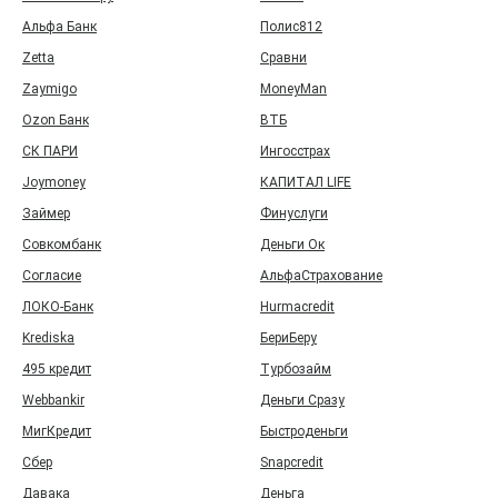
Альфа Банк
Полис812
Zetta
Сравни
Zaymigo
MoneyMan
Ozon Банк
ВТБ
СК ПАРИ
Ингосстрах
Joymoney
КАПИТАЛ LIFE
Займер
Финуслуги
Совкомбанк
Деньги Ок
Согласие
АльфаСтрахование
ЛОКО-Банк
Hurmacredit
Krediska
БериБеру
495 кредит
Турбозайм
Webbankir
Деньги Сразу
МигКредит
Быстроденьги
Сбер
Snapcredit
Давака
Деньга