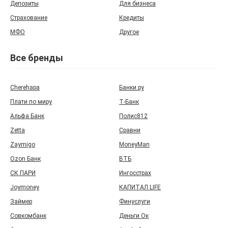
Депозиты
Для бизнеса
Страхование
Кредиты
МФО
Другое
Все бренды
Cherehapa
Банки.ру
Плати по миру
Т‑Банк
Альфа Банк
Полис812
Zetta
Сравни
Zaymigo
MoneyMan
Ozon Банк
ВТБ
СК ПАРИ
Ингосстрах
Joymoney
КАПИТАЛ LIFE
Займер
Финуслуги
Совкомбанк
Деньги Ок