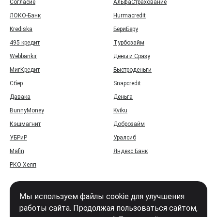
Согласие
АльфаСтрахование
ЛОКО-Банк
Hurmacredit
Krediska
БериБеру
495 кредит
Турбозайм
Webbankir
Деньги Сразу
МигКредит
Быстроденьги
Сбер
Snapcredit
Давака
Деньга
BunnyMoney
Kviku
Кэшмагнит
Доброзайм
УБРиР
Уралсиб
Mafin
Яндекс Банк
РКО Хелп
Мы используем файлы cookie для улучшения
работы сайта. Продолжая пользоваться сайтом,