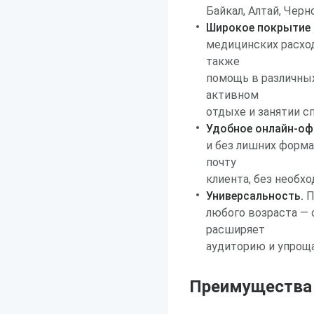
Байкал, Алтай, Чер
Широкое покрытие 
медицинских расход
также
помощь в различных
активном
отдыхе и занятии с
Удобное онлайн-оф
и без лишних форма
почту
клиента, без необх
Универсальность.
П
любого возраста — 
расширяет
аудиторию и упроща
Преимущества р