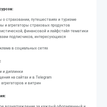
сурсов:
 о страховании, путешествиях и туризме
ы и агрегаторы страховых продуктов
ристической, финансовой и лайфстайл-тематики
базам подписчиков, интересующихся
клама в социальных сетях
:
и и диплинки
ения на сайтах и в Telegram
агрегаторов и витрин
ия:
ое вознаграждение за каждый оформленный и