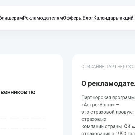
блишерам
Рекламодателям
Офферы
Блог
Календарь акций
ОПИСАНИЕ ПАРТНЕРСК
О рекламодате
венников по
Партнерская программ
«Астро-Волга» —
это страховой продукт
страховых
компаний страны.
СК «
страхования с 1990 го