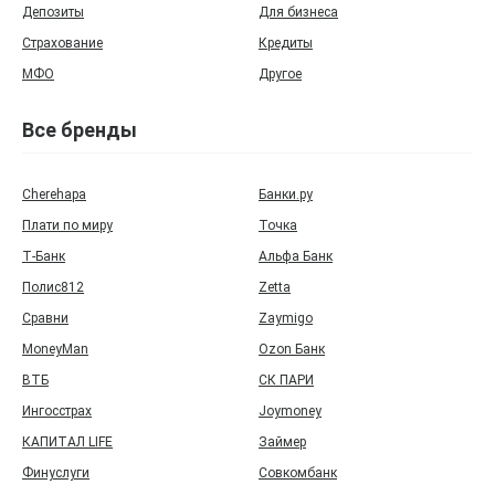
Депозиты
Для бизнеса
Страхование
Кредиты
МФО
Другое
Все бренды
Cherehapa
Банки.ру
Плати по миру
Точка
Т‑Банк
Альфа Банк
Полис812
Zetta
Сравни
Zaymigo
MoneyMan
Ozon Банк
ВТБ
СК ПАРИ
Ингосстрах
Joymoney
КАПИТАЛ LIFE
Займер
Финуслуги
Совкомбанк