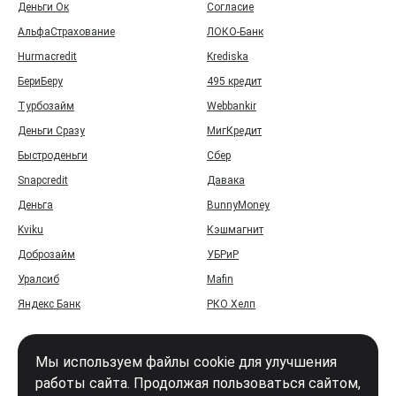
Деньги Ок
Согласие
АльфаСтрахование
ЛОКО-Банк
Hurmacredit
Krediska
БериБеру
495 кредит
Турбозайм
Webbankir
Деньги Сразу
МигКредит
Быстроденьги
Сбер
Snapcredit
Давака
Деньга
BunnyMoney
Kviku
Кэшмагнит
Доброзайм
УБРиР
Уралсиб
Mafin
Яндекс Банк
РКО Хелп
Мы используем файлы cookie для улучшения
работы сайта. Продолжая пользоваться сайтом,