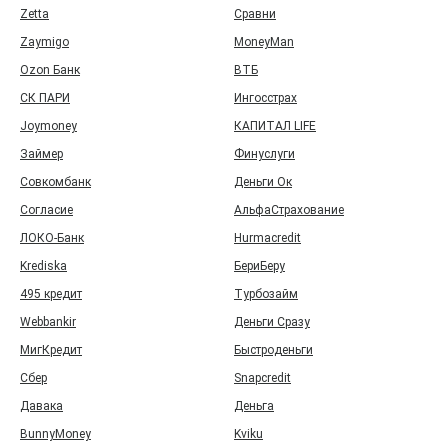
Zetta
Сравни
Zaymigo
MoneyMan
Ozon Банк
ВТБ
СК ПАРИ
Ингосстрах
Joymoney
КАПИТАЛ LIFE
Займер
Финуслуги
Совкомбанк
Деньги Ок
Согласие
АльфаСтрахование
ЛОКО-Банк
Hurmacredit
Krediska
БериБеру
495 кредит
Турбозайм
Webbankir
Деньги Сразу
МигКредит
Быстроденьги
Сбер
Snapcredit
Давака
Деньга
BunnyMoney
Kviku