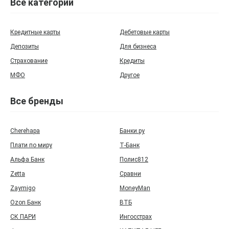
Все категории
Кредитные карты
Дебетовые карты
Депозиты
Для бизнеса
Страхование
Кредиты
МФО
Другое
Все бренды
Cherehapa
Банки.ру
Плати по миру
Т‑Банк
Альфа Банк
Полис812
Zetta
Сравни
Zaymigo
MoneyMan
Ozon Банк
ВТБ
СК ПАРИ
Ингосстрах