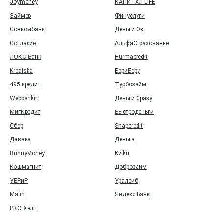
Joymoney
КАПИТАЛ LIFE
Займер
Финуслуги
Совкомбанк
Деньги Ок
Согласие
АльфаСтрахование
ЛОКО-Банк
Hurmacredit
Krediska
БериБеру
495 кредит
Турбозайм
Webbankir
Деньги Сразу
МигКредит
Быстроденьги
Сбер
Snapcredit
Давака
Деньга
BunnyMoney
Kviku
Кэшмагнит
Доброзайм
УБРиР
Уралсиб
Mafin
Яндекс Банк
РКО Хелп