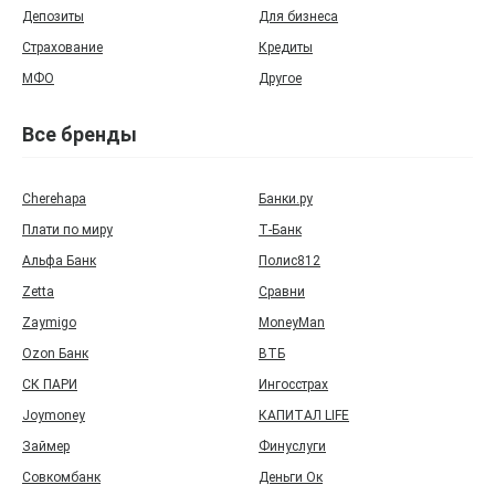
Депозиты
Для бизнеса
Страхование
Кредиты
МФО
Другое
Все бренды
Cherehapa
Банки.ру
Плати по миру
Т‑Банк
Альфа Банк
Полис812
Zetta
Сравни
Zaymigo
MoneyMan
Ozon Банк
ВТБ
СК ПАРИ
Ингосстрах
Joymoney
КАПИТАЛ LIFE
Займер
Финуслуги
Совкомбанк
Деньги Ок