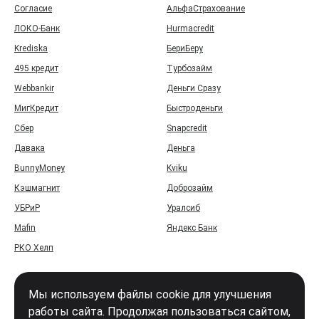
Согласие
АльфаСтрахование
ЛОКО-Банк
Hurmacredit
Krediska
БериБеру
495 кредит
Турбозайм
Webbankir
Деньги Сразу
МигКредит
Быстроденьги
Сбер
Snapcredit
Давака
Деньга
BunnyMoney
Kviku
Кэшмагнит
Доброзайм
УБРиР
Уралсиб
Mafin
Яндекс Банк
РКО Хелп
Мы используем файлы cookie для улучшения
работы сайта. Продолжая пользоваться сайтом,