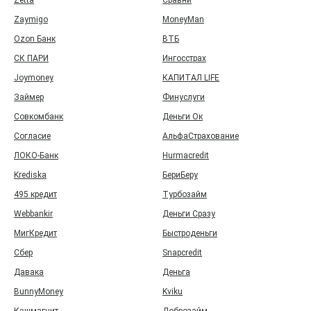
Zetta
Сравни
Zaymigo
MoneyMan
Ozon Банк
ВТБ
СК ПАРИ
Ингосстрах
Joymoney
КАПИТАЛ LIFE
Займер
Финуслуги
Совкомбанк
Деньги Ок
Согласие
АльфаСтрахование
ЛОКО-Банк
Hurmacredit
Krediska
БериБеру
495 кредит
Турбозайм
Webbankir
Деньги Сразу
МигКредит
Быстроденьги
Сбер
Snapcredit
Давака
Деньга
BunnyMoney
Kviku